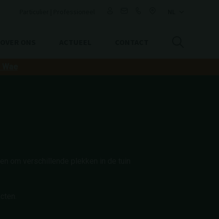
Particulier
|
Professioneel
OVER ONS
ACTUEEL
CONTACT
o Wae
en om verschillende plekken in de tuin
cten.