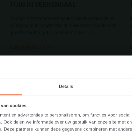
TUIN IN VEENENDAAL
Een tuin met meerdere niveaus waarin terrassen en
I
overgangen in hoogte zijn gemaakt met Schellevis®
g
grootformaat tegels en zitelementen. De...
g
BEKIJK PROJECT
Details
TE BEZOEKEN ALS PARTICULIER 
 van cookies
IONAL?
ent en advertenties te personaliseren, om functies voor social
. Ook delen we informatie over uw gebruik van onze site met on
levante content te tonen, vragen we je aan te geven of je de web
e. Deze partners kunnen deze gegevens combineren met andere i