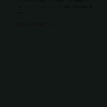
gootformaat tegels gebruikt. Het brengt de
verschillende plekken in de tuin met elkaar in
verbinding....
BEKIJK PROJECT