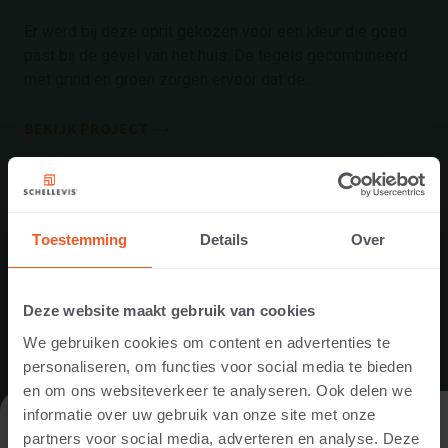
Er werd bij deze oprit gekozen voor een kleur die goed
past bij de gevel van het huis. De tegels gecombineerd
met grind en groen zorgen ervoor dat de...
BEKIJK PROJECT
Toestemming
Details
Over
Deze website maakt gebruik van cookies
We gebruiken cookies om content en advertenties te
personaliseren, om functies voor social media te bieden
en om ons websiteverkeer te analyseren. Ook delen we
informatie over uw gebruik van onze site met onze
DE WEBSITE BEZOEKEN ALS
partners voor social media, adverteren en analyse. Deze