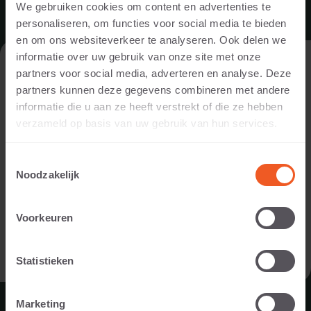
We gebruiken cookies om content en advertenties te
personaliseren, om functies voor social media te bieden
en om ons websiteverkeer te analyseren. Ook delen we
informatie over uw gebruik van onze site met onze
DE WEBSITE BEZOEKEN ALS
partners voor social media, adverteren en analyse. Deze
PARTICULIER OF ALS PROFESSIONAL?
partners kunnen deze gegevens combineren met andere
informatie die u aan ze heeft verstrekt of die ze hebben
Om de voor jou relevante content te tonen, vragen we je aan
verzameld op basis van uw gebruik van hun services.
te geven of je de website bezoekt als
particulier of als
professional. (Je bent dan bijvoorbeeld ontwerper, hovenier,
Toestemmingsselectie
dealer, of projectontwikkelaar).
Noodzakelijk
IK BEN EEN PARTICULIER
Voorkeuren
IK BEN EEN PROFESSIONAL
Statistieken
Marketing