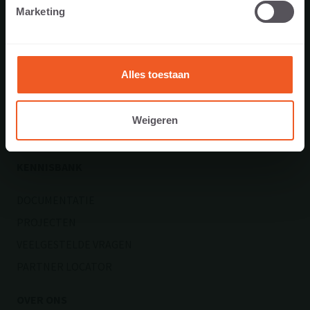
OPRIT
Marketing
ENTREE
TUIN
TERRAS
Alles toestaan
ZWEMBAD
DAK
Weigeren
OPENBARE RUIMTE
KENNISBANK
DOCUMENTATIE
PROJECTEN
VEELGESTELDE VRAGEN
PARTNER LOCATOR
OVER ONS