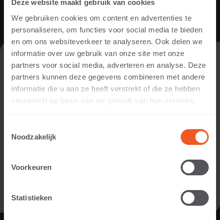
Deze website maakt gebruik van cookies
ASSORTIMENT
We gebruiken cookies om content en advertenties te
personaliseren, om functies voor social media te bieden
TEGELS
en om ons websiteverkeer te analyseren. Ook delen we
GROOTFORMAAT TEGELS
informatie over uw gebruik van onze site met onze
DE WEBSITE BEZOEKEN ALS
STENEN
partners voor social media, adverteren en analyse. Deze
PARTICULIER OF ALS PROFESSIONAL?
partners kunnen deze gegevens combineren met andere
OPSLUITINGEN
informatie die u aan ze heeft verstrekt of die ze hebben
Om de voor jou relevante content te tonen, vragen we je aan
TRAPTREDEN
verzameld op basis van uw gebruik van hun services.
te geven of je de website bezoekt als
particulier of als
STAPELELEMENTEN
professional. (Je bent dan bijvoorbeeld ontwerper, hovenier,
TRAPEZIUM TEGEL
Toestemmingsselectie
dealer, of projectontwikkelaar).
Noodzakelijk
ZWEMBADRANDEN
ZITELEMENTEN
IK BEN EEN PARTICULIER
Voorkeuren
GRASBETONTEGELS
IK BEN EEN PROFESSIONAL
INSPIRATIE
Statistieken