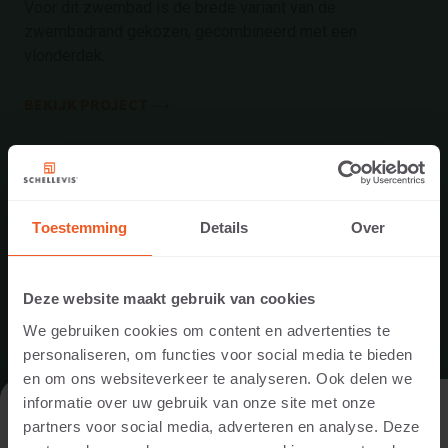
Voor dit zwembad is de brede variant van de
zwembadrand gekozen, gecombineerd met een
vlonderdek.
BEKIJK PROJECT
Toestemming
Details
Over
Deze website maakt gebruik van cookies
We gebruiken cookies om content en advertenties te
personaliseren, om functies voor social media te bieden
en om ons websiteverkeer te analyseren. Ook delen we
informatie over uw gebruik van onze site met onze
DE WEBSITE BEZOEKEN ALS
partners voor social media, adverteren en analyse. Deze
PARTICULIER OF ALS PROFESSIONAL?