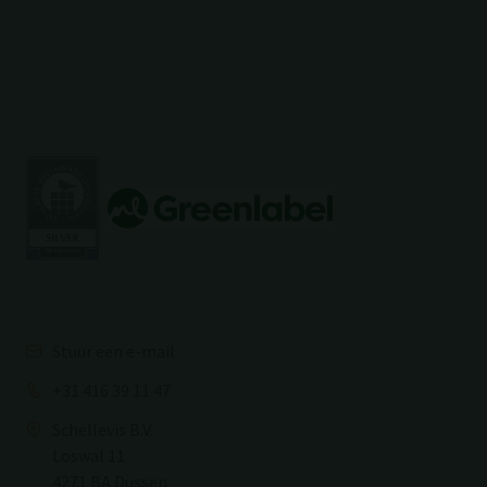
Stuur een e-mail
+31 416 39 11 47
Schellevis B.V.
Loswal 11
4271 BA Dussen