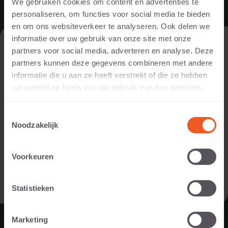
We gebruiken cookies om content en advertenties te
personaliseren, om functies voor social media te bieden
en om ons websiteverkeer te analyseren. Ook delen we
informatie over uw gebruik van onze site met onze
DE WEBSITE BEZOEKEN ALS
partners voor social media, adverteren en analyse. Deze
PARTICULIER OF ALS PROFESSIONAL?
partners kunnen deze gegevens combineren met andere
informatie die u aan ze heeft verstrekt of die ze hebben
Om de voor jou relevante content te tonen, vragen we je aan
verzameld op basis van uw gebruik van hun services.
te geven of je de website bezoekt als
particulier of als
SCHELLEVIS BLIJFT DEZE ZOMER
professional. (Je bent dan bijvoorbeeld ontwerper, hovenier,
Toestemmingsselectie
GEWOON GEOPEND
dealer, of projectontwikkelaar).
Noodzakelijk
Ook tijdens de bouwvak (week 31 t/m 33) blijven wij
IK BEN EEN PARTICULIER
geopend. Wij werken dan met een beperkte bezetting en
Voorkeuren
aangepaste logistieke tijden.
IK BEN EEN PROFESSIONAL
Statistieken
LEES MEER
Marketing