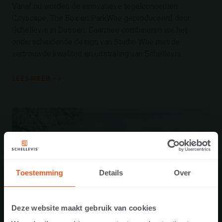
Vanaf nu worden de innovatieve tegelconcepten
Cityscape, The Box en ParkWae geproduceerd door
Schellevis in Dussen. Daarmee combineren we het
onderscheidende design van Studio Wae met de
vertrouwde kwaliteit en uitstraling van Schellevis.
LEES MEER
2 juli 2026
Toestemming
Details
Over
Deze website maakt gebruik van cookies