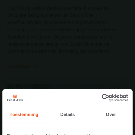
Met trots breiden wij ons assortiment uit met de
circulaire designcollectie van Studio Wae.
Vanaf nu worden de innovatieve tegelconcepten
Cityscape, The Box en ParkWae geproduceerd door
Schellevis in Dussen. Daarmee combineren we het
onderscheidende design van Studio Wae met de
vertrouwde kwaliteit en uitstraling van Schellevis.
LEES MEER
2 juli 2026
Toestemming
Details
Over