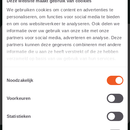
Deze website maakt gebruik van cookies
We gebruiken cookies om content en advertenties te
personaliseren, om functies voor social media te bieden
en om ons websiteverkeer te analyseren. Ook delen we
informatie over uw gebruik van onze site met onze
DE WEBSITE BEZOEKEN ALS
partners voor social media, adverteren en analyse. Deze
PARTICULIER OF ALS PROFESSIONAL?
partners kunnen deze gegevens combineren met andere
informatie die u aan ze heeft verstrekt of die ze hebben
Om de voor jou relevante content te tonen, vragen we je aan
verzameld op basis van uw gebruik van hun services.
te geven of je de website bezoekt als
particulier of als
professional. (Je bent dan bijvoorbeeld ontwerper, hovenier,
Toestemmingsselectie
dealer, of projectontwikkelaar).
SCHELLEVIS BLIJFT DEZE ZOMER
Noodzakelijk
GEWOON GEOPEND
IK BEN EEN PARTICULIER
Voorkeuren
Ook tijdens de bouwvak (week 31 t/m 33) blijven wij
geopend. Wij werken dan met een beperkte bezetting en
IK BEN EEN PROFESSIONAL
aangepaste logistieke tijden.
Statistieken
LEES MEER