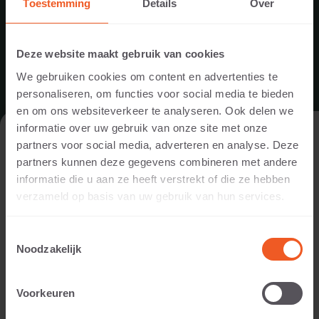
2 juli 2026
Toestemming
Details
Over
Deze website maakt gebruik van cookies
We gebruiken cookies om content en advertenties te
personaliseren, om functies voor social media te bieden
en om ons websiteverkeer te analyseren. Ook delen we
informatie over uw gebruik van onze site met onze
DE WEBSITE BEZOEKEN ALS
partners voor social media, adverteren en analyse. Deze
PARTICULIER OF ALS PROFESSIONAL?
partners kunnen deze gegevens combineren met andere
informatie die u aan ze heeft verstrekt of die ze hebben
Om de voor jou relevante content te tonen, vragen we je aan
verzameld op basis van uw gebruik van hun services.
te geven of je de website bezoekt als
particulier of als
professional. (Je bent dan bijvoorbeeld ontwerper, hovenier,
Toestemmingsselectie
dealer, of projectontwikkelaar).
Noodzakelijk
IK BEN EEN PARTICULIER
Voorkeuren
SCHELLEVIS BLIJFT DEZE ZOMER
GEWOON GEOPEND