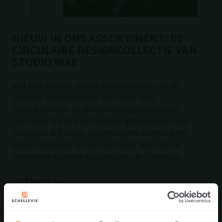
NIEUW IN ONS ASSORTIMENT: DE
CIRCULAIRE DESIGNCOLLECTIE VAN
STUDIO WAE
Met trots breiden wij ons assortiment uit met de
circulaire designcollectie van Studio Wae.
Vanaf nu worden de innovatieve tegelconcepten
Cityscape, The Box en ParkWae geproduceerd door
Schellevis in Dussen. Daarmee combineren we het
onderscheidende design van Studio Wae met de
vertrouwde kwaliteit en uitstraling van Schellevis.
LEES MEER