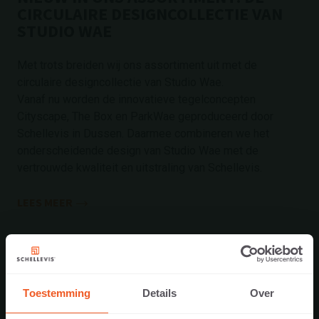
CIRCULAIRE DESIGNCOLLECTIE VAN
STUDIO WAE
Met trots breiden wij ons assortiment uit met de
circulaire designcollectie van Studio Wae.
Vanaf nu worden de innovatieve tegelconcepten
Cityscape, The Box en ParkWae geproduceerd door
Schellevis in Dussen. Daarmee combineren we het
onderscheidende design van Studio Wae met de
vertrouwde kwaliteit en uitstraling van Schellevis.
LEES MEER
2 juli 2026
Toestemming
Details
Over