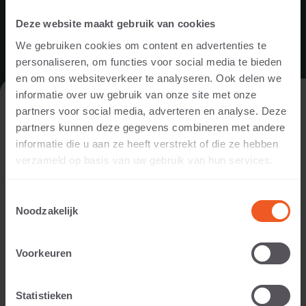
Deze website maakt gebruik van cookies
We gebruiken cookies om content en advertenties te
personaliseren, om functies voor social media te bieden
en om ons websiteverkeer te analyseren. Ook delen we
informatie over uw gebruik van onze site met onze
DE WEBSITE BEZOEKEN ALS
partners voor social media, adverteren en analyse. Deze
PARTICULIER OF ALS PROFESSIONAL?
partners kunnen deze gegevens combineren met andere
informatie die u aan ze heeft verstrekt of die ze hebben
Om de voor jou relevante content te tonen, vragen we je aan
verzameld op basis van uw gebruik van hun services.
te geven of je de website bezoekt als
particulier of als
professional. (Je bent dan bijvoorbeeld ontwerper, hovenier,
Toestemmingsselectie
dealer, of projectontwikkelaar).
Noodzakelijk
SCHELLEVIS BLIJFT DEZE ZOMER
IK BEN EEN PARTICULIER
GEWOON GEOPEND
Voorkeuren
Ook tijdens de bouwvak (week 31 t/m 33) blijven wij
IK BEN EEN PROFESSIONAL
Statistieken
geopend. Wij werken dan met een beperkte bezetting en