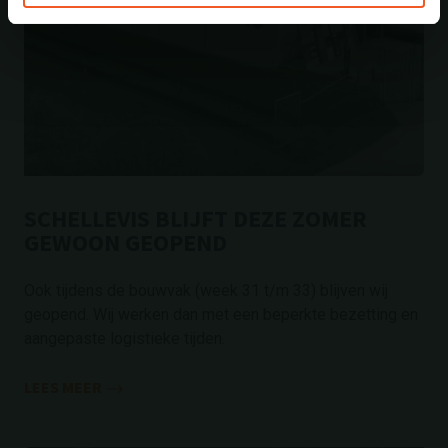
SCHELLEVIS BLIJFT DEZE ZOMER
GEWOON GEOPEND
Ook tijdens de bouwvak (week 31 t/m 33) blijven wij
geopend. Wij werken dan met een beperkte bezetting en
aangepaste logistieke tijden.
LEES MEER