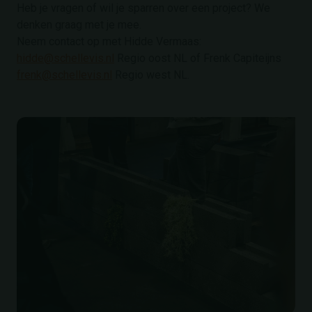
Heb je vragen of wil je sparren over een project? We
denken graag met je mee.
Neem contact op met Hidde Vermaas:
hidde@schellevis.nl
Regio oost NL of Frenk Capiteijns
frenk@schellevis.nl
Regio west NL.