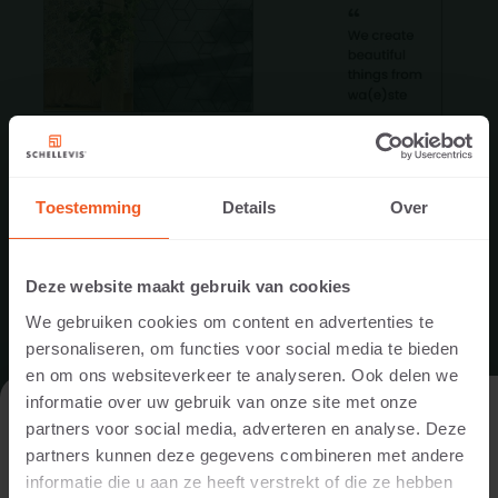
Toestemming
Details
Over
Deze website maakt gebruik van cookies
We gebruiken cookies om content en advertenties te
personaliseren, om functies voor social media te bieden
NIEUW IN ONS ASSORTIMENT: DE
en om ons websiteverkeer te analyseren. Ook delen we
CIRCULAIRE DESIGNCOLLECTIE VAN
informatie over uw gebruik van onze site met onze
STUDIO WAE
DE WEBSITE BEZOEKEN ALS
partners voor social media, adverteren en analyse. Deze
PARTICULIER OF ALS PROFESSIONAL?
partners kunnen deze gegevens combineren met andere
Met trots breiden wij ons assortiment uit met de
informatie die u aan ze heeft verstrekt of die ze hebben
circulaire designcollectie van Studio Wae.
Om de voor jou relevante content te tonen, vragen we je aan