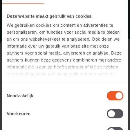
CIRCULAIRE DESIGNCOLLECTIE VAN
STUDIO WAE
Deze website maakt gebruik van cookies
Met trots breiden wij ons assortiment uit met de
We gebruiken cookies om content en advertenties te
circulaire designcollectie van Studio Wae.
personaliseren, om functies voor social media te bieden
Vanaf nu worden de innovatieve tegelconcepten
en om ons websiteverkeer te analyseren. Ook delen we
Cityscape, The Box en ParkWae geproduceerd door
informatie over uw gebruik van onze site met onze
DE WEBSITE BEZOEKEN ALS
Schellevis in Dussen. Daarmee combineren we het
partners voor social media, adverteren en analyse. Deze
PARTICULIER OF ALS PROFESSIONAL?
onderscheidende design van Studio Wae met de
partners kunnen deze gegevens combineren met andere
vertrouwde kwaliteit en uitstraling van Schellevis.
informatie die u aan ze heeft verstrekt of die ze hebben
Om de voor jou relevante content te tonen, vragen we je aan
verzameld op basis van uw gebruik van hun services.
te geven of je de website bezoekt als
particulier of als
LEES MEER
professional. (Je bent dan bijvoorbeeld ontwerper, hovenier,
Toestemmingsselectie
dealer, of projectontwikkelaar).
Noodzakelijk
2 juli 2026
IK BEN EEN PARTICULIER
Voorkeuren
IK BEN EEN PROFESSIONAL